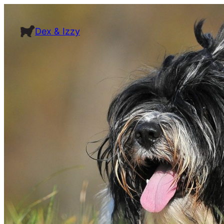
Přeskočit
na
Dex & Izzy
obsah